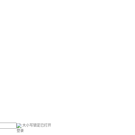
大小写锁定已打开
登录